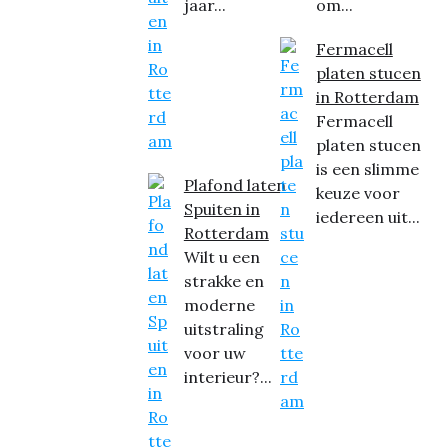
jaar...
om...
Fermacell
platen stucen
in Rotterdam
Fermacell
platen stucen
is een slimme
Plafond laten
keuze voor
Spuiten in
iedereen uit...
Rotterdam
Wilt u een
strakke en
moderne
uitstraling
voor uw
interieur?...