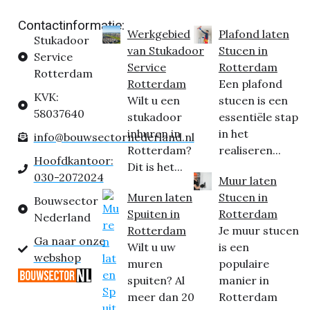
Contactinformatie:
Werkgebied
Plafond laten
Stukadoor
van Stukadoor
Stucen in
Service
Service
Rotterdam
Rotterdam
Rotterdam
Een plafond
KVK:
Wilt u een
stucen is een
58037640
stukadoor
essentiële stap
inhuren in
in het
info@bouwsectornederland.nl
Rotterdam?
realiseren...
Hoofdkantoor:
Dit is het...
030-2072024
Muur laten
Muren laten
Stucen in
Bouwsector
Spuiten in
Rotterdam
Nederland
Rotterdam
Je muur stucen
Ga naar onze
Wilt u uw
is een
webshop
muren
populaire
spuiten? Al
manier in
meer dan 20
Rotterdam