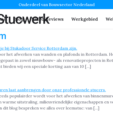
Onderdeel van Bouwsector Nederland
Stucwerk
me
Blog
Video Reviews
Werkgebied
We
am
or het afwerken van wanden en plafonds in Rotterdam. Het
toegepast in zowel nieuwbouw- als renovatieprojecten in R
 bieden wij een speciale korting aan van 10 […]
eeds populairder wordt voor het afwerken van binnenmur
n warme uitstraling, milieuvriendelijke eigenschappen en v
 dit blog bespreken we alles over leemstuc: van […]