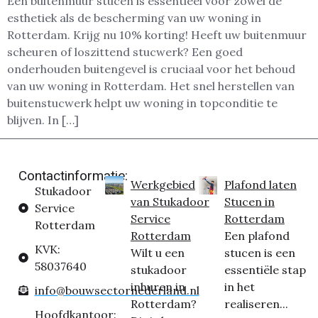
Een buitenmuur stucen is essentieel voor zowel de
esthetiek als de bescherming van uw woning in
Rotterdam. Krijg nu 10% korting! Heeft uw buitenmuur
scheuren of loszittend stucwerk? Een goed
onderhouden buitengevel is cruciaal voor het behoud
van uw woning in Rotterdam. Het snel herstellen van
buitenstucwerk helpt uw woning in topconditie te
blijven. In […]
Contactinformatie:
Werkgebied
Plafond laten
Stukadoor
van Stukadoor
Stucen in
Service
Service
Rotterdam
Rotterdam
Rotterdam
Een plafond
KVK:
Wilt u een
stucen is een
58037640
stukadoor
essentiële stap
inhuren in
in het
info@bouwsectornederland.nl
Rotterdam?
realiseren...
Hoofdkantoor: