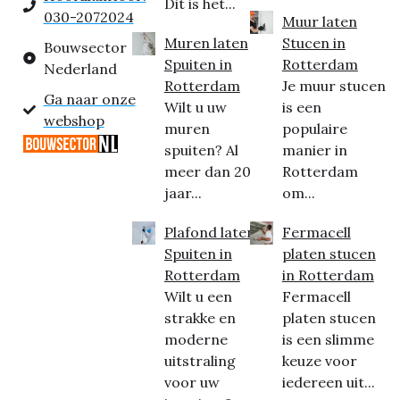
Dit is het...
030-2072024
Muur laten
Muren laten
Stucen in
Bouwsector
Spuiten in
Rotterdam
Nederland
Rotterdam
Je muur stucen
Ga naar onze
Wilt u uw
is een
webshop
muren
populaire
spuiten? Al
manier in
meer dan 20
Rotterdam
jaar...
om...
Plafond laten
Fermacell
Spuiten in
platen stucen
Rotterdam
in Rotterdam
Wilt u een
Fermacell
strakke en
platen stucen
moderne
is een slimme
uitstraling
keuze voor
voor uw
iedereen uit...