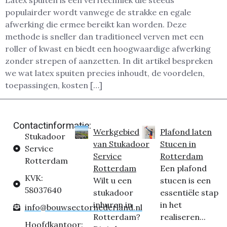
Latex spuiten is een verftechniek die steeds
populairder wordt vanwege de strakke en egale
afwerking die ermee bereikt kan worden. Deze
methode is sneller dan traditioneel verven met een
roller of kwast en biedt een hoogwaardige afwerking
zonder strepen of aanzetten. In dit artikel bespreken
we wat latex spuiten precies inhoudt, de voordelen,
toepassingen, kosten […]
Contactinformatie:
Werkgebied
Plafond laten
Stukadoor
van Stukadoor
Stucen in
Service
Service
Rotterdam
Rotterdam
Rotterdam
Een plafond
KVK:
Wilt u een
stucen is een
58037640
stukadoor
essentiële stap
inhuren in
in het
info@bouwsectornederland.nl
Rotterdam?
realiseren...
Hoofdkantoor: