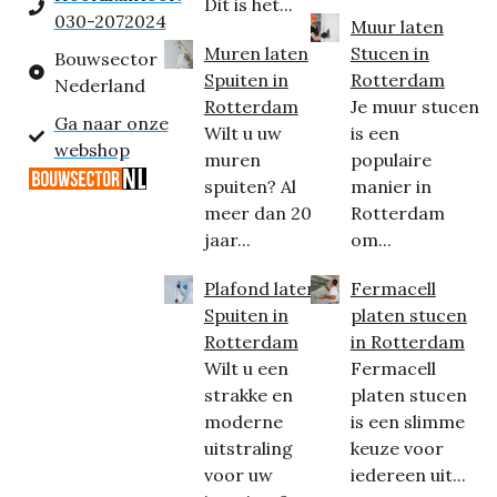
Dit is het...
030-2072024
Muur laten
Muren laten
Stucen in
Bouwsector
Spuiten in
Rotterdam
Nederland
Rotterdam
Je muur stucen
Ga naar onze
Wilt u uw
is een
webshop
muren
populaire
spuiten? Al
manier in
meer dan 20
Rotterdam
jaar...
om...
Plafond laten
Fermacell
Spuiten in
platen stucen
Rotterdam
in Rotterdam
Wilt u een
Fermacell
strakke en
platen stucen
moderne
is een slimme
uitstraling
keuze voor
voor uw
iedereen uit...