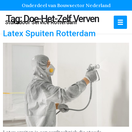
Onderdeel van Bouwsector Nederland
Tag:
Doe-Het-Zelf Verven
Stukadoor Service Rotterdam
Latex Spuiten Rotterdam