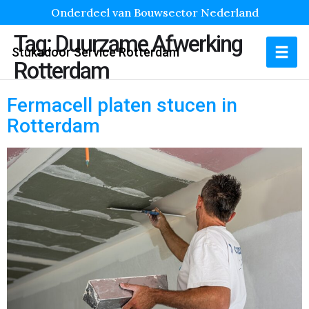
Onderdeel van Bouwsector Nederland
Tag:
Duurzame Afwerking
Stukadoor Service Rotterdam
Rotterdam
Fermacell platen stucen in
Rotterdam