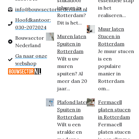
stukadoor
essentiële stap
inhuren in
in het
info@bouwsectornederland.nl
Rotterdam?
realiseren...
Hoofdkantoor:
Dit is het...
030-2072024
Muur laten
Muren laten
Stucen in
Bouwsector
Spuiten in
Rotterdam
Nederland
Rotterdam
Je muur stucen
Ga naar onze
Wilt u uw
is een
webshop
muren
populaire
spuiten? Al
manier in
meer dan 20
Rotterdam
jaar...
om...
Plafond laten
Fermacell
Spuiten in
platen stucen
Rotterdam
in Rotterdam
Wilt u een
Fermacell
strakke en
platen stucen