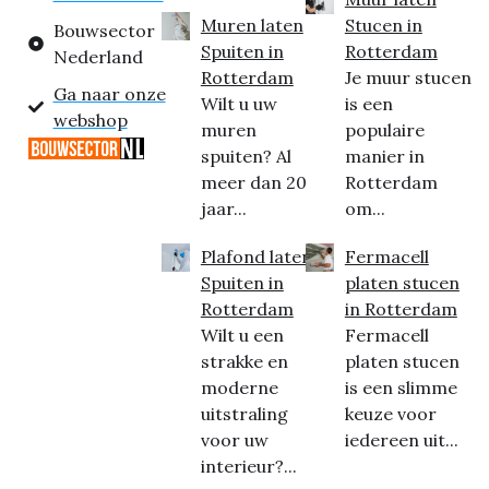
Muren laten
Stucen in
Bouwsector
Spuiten in
Rotterdam
Nederland
Rotterdam
Je muur stucen
Ga naar onze
Wilt u uw
is een
webshop
muren
populaire
spuiten? Al
manier in
meer dan 20
Rotterdam
jaar...
om...
Plafond laten
Fermacell
Spuiten in
platen stucen
Rotterdam
in Rotterdam
Wilt u een
Fermacell
strakke en
platen stucen
moderne
is een slimme
uitstraling
keuze voor
voor uw
iedereen uit...
interieur?...