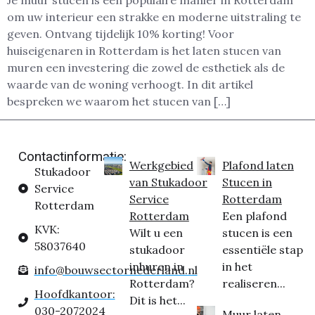
om uw interieur een strakke en moderne uitstraling te
geven. Ontvang tijdelijk 10% korting! Voor
huiseigenaren in Rotterdam is het laten stucen van
muren een investering die zowel de esthetiek als de
waarde van de woning verhoogt. In dit artikel
bespreken we waarom het stucen van […]
Contactinformatie:
Werkgebied
Plafond laten
Stukadoor
van Stukadoor
Stucen in
Service
Service
Rotterdam
Rotterdam
Rotterdam
Een plafond
KVK:
Wilt u een
stucen is een
58037640
stukadoor
essentiële stap
inhuren in
in het
info@bouwsectornederland.nl
Rotterdam?
realiseren...
Hoofdkantoor:
Dit is het...
030-2072024
Muur laten