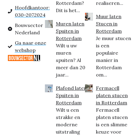
Rotterdam?
realiseren...
Hoofdkantoor:
Dit is het...
030-2072024
Muur laten
Muren laten
Stucen in
Bouwsector
Spuiten in
Rotterdam
Nederland
Rotterdam
Je muur stucen
Ga naar onze
Wilt u uw
is een
webshop
muren
populaire
spuiten? Al
manier in
meer dan 20
Rotterdam
jaar...
om...
Plafond laten
Fermacell
Spuiten in
platen stucen
Rotterdam
in Rotterdam
Wilt u een
Fermacell
strakke en
platen stucen
moderne
is een slimme
uitstraling
keuze voor