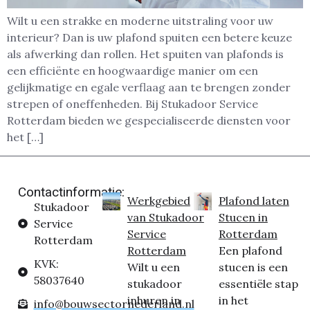
Wilt u een strakke en moderne uitstraling voor uw
interieur? Dan is uw plafond spuiten een betere keuze
als afwerking dan rollen. Het spuiten van plafonds is
een efficiënte en hoogwaardige manier om een
gelijkmatige en egale verflaag aan te brengen zonder
strepen of oneffenheden. Bij Stukadoor Service
Rotterdam bieden we gespecialiseerde diensten voor
het […]
Contactinformatie:
Werkgebied
Plafond laten
Stukadoor
van Stukadoor
Stucen in
Service
Service
Rotterdam
Rotterdam
Rotterdam
Een plafond
KVK:
Wilt u een
stucen is een
58037640
stukadoor
essentiële stap
inhuren in
in het
info@bouwsectornederland.nl