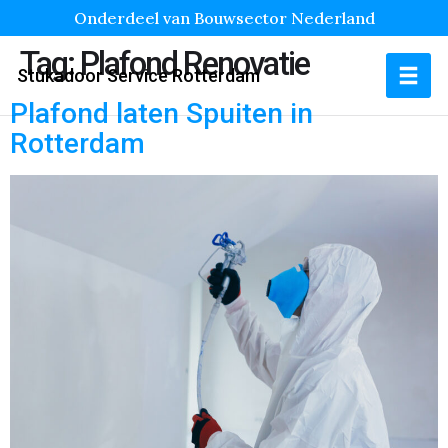
Onderdeel van Bouwsector Nederland
Tag:
Plafond Renovatie
Stukadoor Service Rotterdam
Plafond laten Spuiten in
Rotterdam