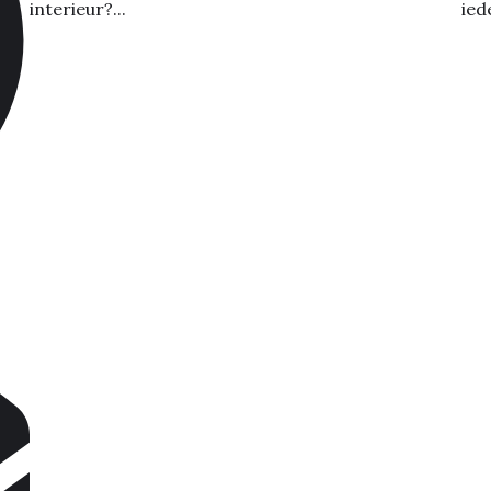
interieur?...
ied