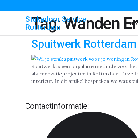
Tag:
Wanden En
Stukadoor Service
Ho
Rotterdam
Spuitwerk Rotterdam
Spuitwerk is een populaire methode voor he
als renovatieprojecten in Rotterdam. Deze te
interieur. In dit artikel bespreken we wat spu
Contactinformatie: