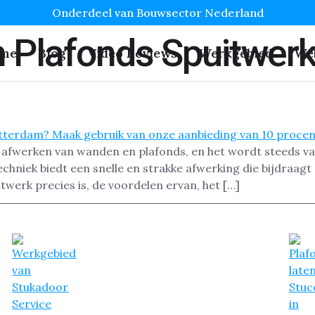
Onderdeel van Bouwsector Nederland
 Plafonds Spuitwer
me
Blog
Video Reviews
Werkgebied
We
t afwerken van wanden en plafonds, en het wordt steeds 
chniek biedt een snelle en strakke afwerking die bijdraag
itwerk precies is, de voordelen ervan, het […]