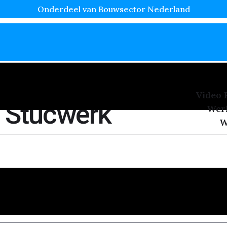
Onderdeel van Bouwsector Nederland
Video 
t Stucwerk
Wer
W
wordt gepolijst met behulp van een speciale olijfzeep. Dit
t bijzondere aan tadelakt is dat het niet alleen functione
echniek wordt […]