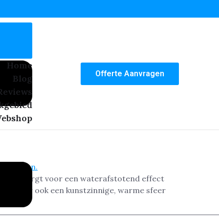
Home
Offerte Aanvragen
Blog
Reviews
kgebied
ebshop
 proces zorgt voor een waterafstotend effect
el is, maar ook een kunstzinnige, warme sfeer